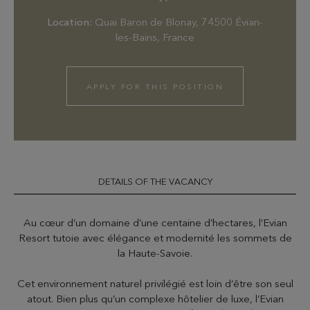
Location:
Quai Baron de Blonay, 74500 Évian-
les-Bains, France
APPLY FOR THIS POSITION
DETAILS OF THE VACANCY
Au cœur d’un domaine d’une centaine d’hectares, l’Evian
Resort tutoie avec élégance et modernité les sommets de
la Haute-Savoie.
Cet environnement naturel privilégié est loin d’être son seul
atout. Bien plus qu’un complexe hôtelier de luxe, l’Evian