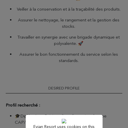
Veiller à la conservation et à la traçabilité des produits.
Assurer le nettoyage, le rangement et la gestion des
stocks.
Travailler en synergie avec une brigade dynamique et
polyvalente. 🚀
Assurer le bon fonctionnement du service selon les
standards.
DESIRED PROFILE
Profil recherché :
🎓Diplômé en Cuisine, d’une formation de type
CAP/BEP/BAC/ BTS
Evian Resort uses cookies on this