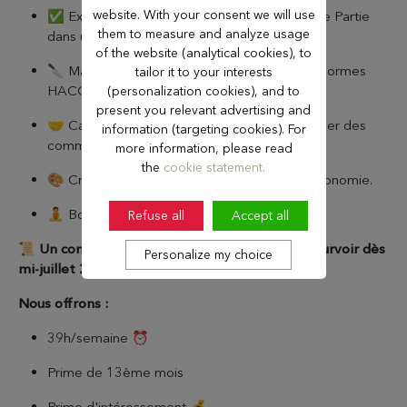
website. With your consent we will use
✅ Expérience confirmée en tant que Chef de Partie
them to measure and analyze usage
dans un établissement similaire
of the website (analytical cookies), to
🔪 Maîtrise des techniques culinaires et des normes
tailor it to your interests
HACCP.
(personalization cookies), and to
present you relevant advertising and
🤝 Capacité à travailler en équipe et à manager des
information (targeting cookies). For
commis
more information, please read
the
cookie statement.
🎨 Créativité, rigueur et passion pour la gastronomie.
🧘 Bonne gestion des priorités.
Refuse all
Accept all
📜
Un contrat à durée indéterminée (CDI) à pourvoir dès
Personalize my choice
mi-juillet 2026
Nous offrons :
39h/semaine ⏰
Prime de 13ème mois
Prime d'intéressement 💰