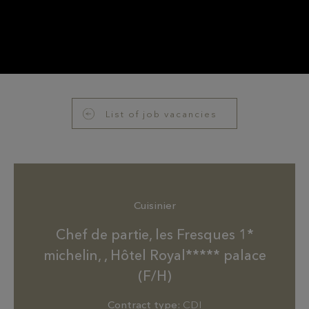
List of job vacancies
Cuisinier
Chef de partie, les Fresques 1*
michelin, , Hôtel Royal***** palace
(F/H)
Contract type:
CDI