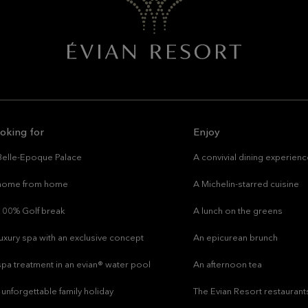
oking for
Enjoy
Belle-Epoque Palace
A convivial dining experien
home from home
A Michelin-starred cuisine
100% Golf break
A lunch on the greens
luxury spa with an exclusive concept
An epicurean brunch
spa treatment in an evian® water pool
An afternoon tea
 unforgettable family holiday
The Evian Resort restaurant