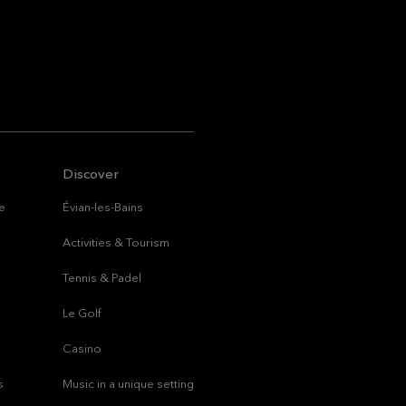
Discover
ce
Évian-les-Bains
Activities & Tourism
Tennis & Padel
Le Golf
Casino
s
Music in a unique setting