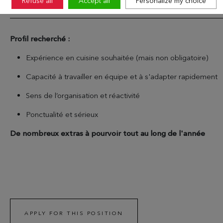
Refuse all
Accept all
Personalize my choice
DESIRED PROFILE
Profil recherché :
Expérience en cuisine souhaitée (mais non obligatoire)
Capacité à travailler en équipe et à s'adapter rapidement
Sens de l’organisation et réactivité
Ponctualité et sérieux
De nombreux extras à pourvoir tout au long de l'année
APPLY FOR THIS POSITION