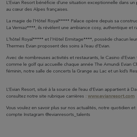
L’Evian Resort bénéficie d’une situation exceptionnelle dans u
au cœur des Alpes françaises.
La magie de l’Hôtel Royal***** Palace opère depuis sa construc
La Verniaz****, ils révèlent une ambiance cosy, authentique et ra
L'hôtel Royal***** et l'Hôtel Ermitage****, possède chacun leu
Thermes Evian proposent des soins à l’eau d’Evian.
Avec de nombreuses activités et restaurants, le Casino d’Evian 
comme le golf qui accueille chaque année The Amundi Evian Ch
féminin, notre salle de concerts la Grange au Lac et un kid’s R
L’Evian Resort, situé à la source de l’eau d’Evian appartient à 
consultez notre site rubrique carrières :
www.evianresort.com
Vous voulez en savoir plus sur nos actualités, notre quotidien e
compte Instagram @evianresorts_talents