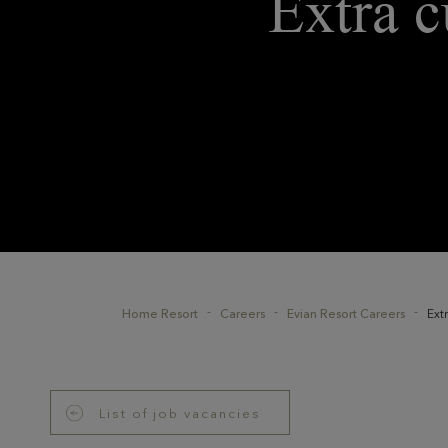
Extra c
Home Resort
Careers
Evian Resort Careers
Ext
List of job vacancies