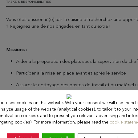
TASKS & RESPONSIBILITIES
Vous êtes passionné(e) par la cuisine et recherchez une oppor
? Rejoignez une de nos brigades en tant qu'extra !
Missions :
Aider à la préparation des plats sous la supervision du chef
Participer à la mise en place avant et après le service
Assurer le nettoyage des postes de travail et du matériel ut
Respecter les normes d'hygiène et de sécurité en vigueur
ort uses cookies on this website. With your consent we will use them 
nalyze usage of the website (analytical cookies), to tailor it to your int
nalization cookies), and to present you relevant advertising and info
Possibilité de travailler sur différents événements (mariages, sém
rgeting cookies). For more information, please read the
cookie stateme