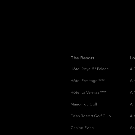
The Resort
Lo
Hôtel Royal 5* Palace
A 
Hôtel Ermitage ****
A 
Hôtel La Verniaz ****
A 
Manoir du Golf
A 
Evian Resort Golf Club
A 
Casino Evian
An