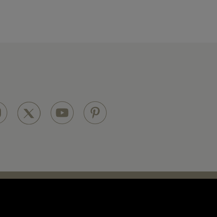
LEARN MORE
Practical informations
All the information you need to find our address or
contact us