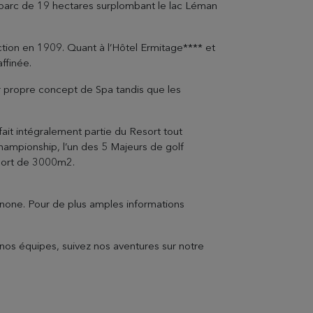
n parc de 19 hectares surplombant le lac Léman
tion en 1909. Quant à l’Hôtel Ermitage**** et
ffinée.
r propre concept de Spa tandis que les
fait intégralement partie du Resort tout
EVIAN RESORT EVENTS
ampionship, l’un des 5 Majeurs de golf
esort de 3000m2.
Danone. Pour de plus amples informations
Gift Box
Choose and personalize your box with all your
t nos équipes, suivez nos aventures sur notre
desires