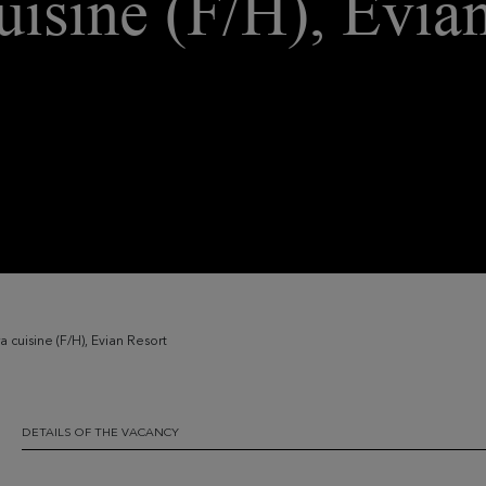
uisine (F/H), Evia
ra cuisine (F/H), Evian Resort
DETAILS OF THE VACANCY