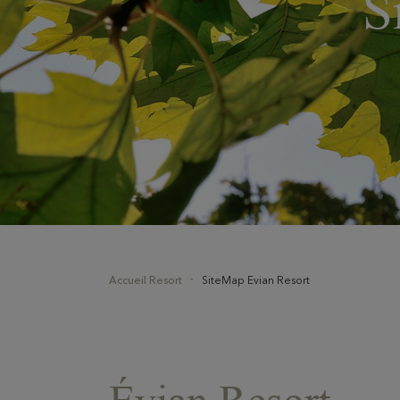
S
Accueil Resort
SiteMap Evian Resort