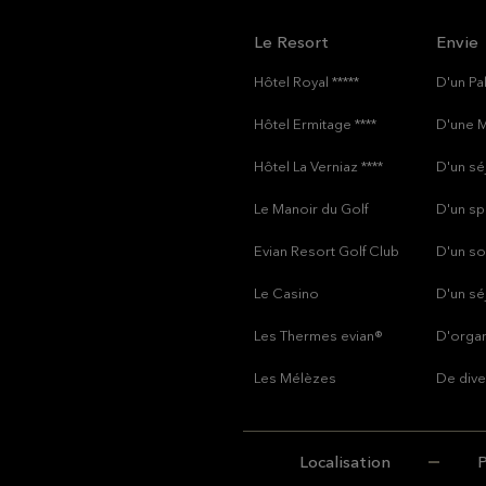
Le Resort
Envie
Hôtel Royal *****
D'un Pa
Hôtel Ermitage ****
D'une M
Hôtel La Verniaz ****
D'un sé
Le Manoir du Golf
D'un sp
Evian Resort Golf Club
D'un so
Le Casino
D'un sé
Les Thermes evian®
D'organ
Les Mélèzes
De dive
Localisation
P