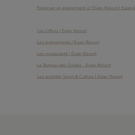
Les Thermes evian®
Réserver un évènement à l'Évian Resort | Evian-l
Les Mélèzes
Les Offres | Évian Resort
The Amundi Evian
Les évènements | Évian Resort
Championship
Les restaurants | Évian Resort
Le Bureau des Guides - Evian Resort
Les activités Sport & Culture | Évian Resort