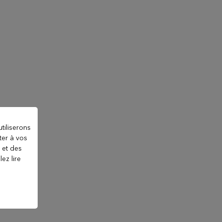
tiliserons
ter à vos
 et des
ez lire