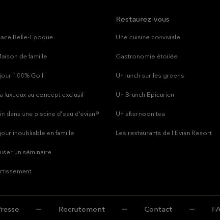
Restaurez-vous
lace Belle-Epoque
Une cuisine conviviale
aison de famille
Gastronomie étoilée
jour 100% Golf
Un lunch sur les greens
a luxueux au concept exclusif
Un Brunch Epicurien
in dans une piscine d'eau d'evian®
Un afternoon tea
jour inoubliable en famille
Les restaurants de l'Evian Resort
iser un séminaire
rtissement
resse
Recrutement
Contact
F