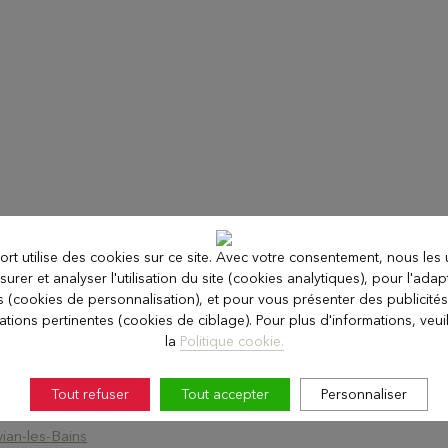
ort utilise des cookies sur ce site. Avec votre consentement, nous les u
urer et analyser l'utilisation du site (cookies analytiques), pour l'adap
ts (cookies de personnalisation), et pour vous présenter des publicités
ations pertinentes (cookies de ciblage). Pour plus d'informations, veuill
ins
la
Politique cookie.
ains
Tout refuser
Tout accepter
Personnaliser
s-Bains
vian-les-Bains