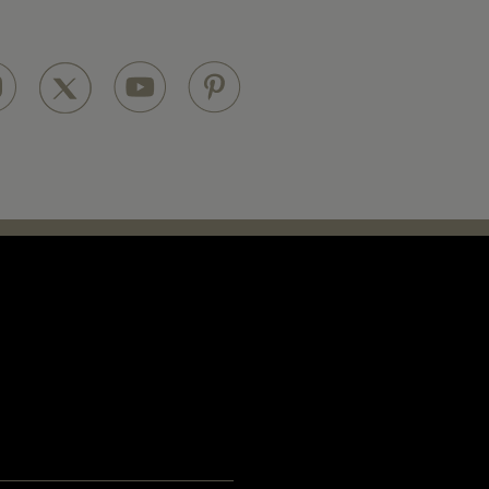
Informations pratiques
Retrouvez toutes les informations utiles pour
rejoindre le resort ou nous contacter