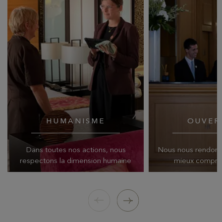
HUMANISME
OUVER
Dans toutes nos actions, nous
Nous nous rendons
respectons la dimension humaine
mieux compren