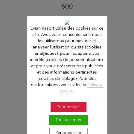
600
recrutements annuels
Evian Resort utilise des cookies sur ce
site. Avec votre consentement, nous
les utiliserons pour mesurer et
analyser l'utilisation du site (cookies
analytiques), pour l'adapter à vos
intérêts (cookies de personnalisation),
12 ans
et pour vous présenter des publicités
et des informations pertinentes
d'ancienneté moyenne
(cookies de ciblage). Pour plus
d'informations, veuillez lire la
Politique
cookie.
Tout refuser
Tout accepter
89%
Personnaliser