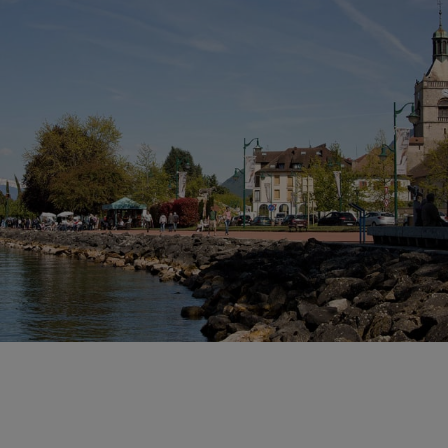
remarquables tels que
La Villa Lumière
,
ancienne résidence d'été de la famille Lumière
ou encore
Le Palais Lumière
, ancien
établissement thermal devenu un espace
culturel.
DÉCOUVRIR ÉVIAN