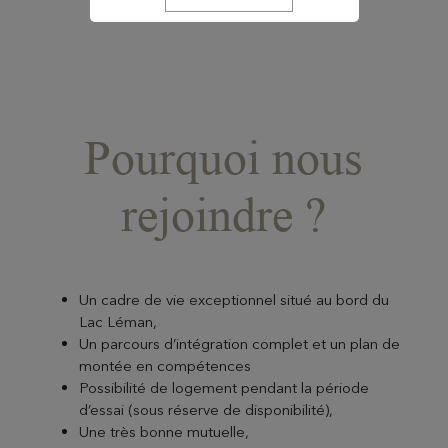
d'index égalité professionnelle
Pourquoi nous
rejoindre ?
Un cadre de vie exceptionnel situé au bord du
Lac Léman,
Un parcours d’intégration complet et un plan de
montée en compétences
Possibilité de logement pendant la période
d’essai (sous réserve de disponibilité),
Une très bonne mutuelle,