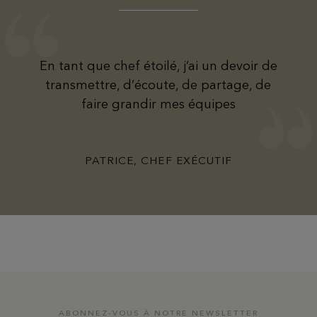
En tant que chef étoilé, j’ai un devoir de
transmettre, d’écoute, de partage, de
faire grandir mes équipes
PATRICE, CHEF EXÉCUTIF
ABONNEZ-VOUS À NOTRE NEWSLETTER