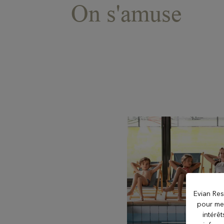
On s'amuse
NOS ÉTABLISSEMENTS
Hôtel Royal
Hôtel Ermitage
Hôtel La Verniaz
Hôtel Le Manoir
Evian Res
pour mes
V
intérê