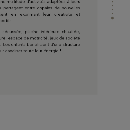
ne multitude d’activités adaptées à leurs
ls partagent entre copains de nouvelles
issent en exprimant leur créativité et
ortifs.
EVIAN RESORT EVENTS
 sécurisée, piscine intérieure chauffée,
ure, espace de motricité, jeux de société
Les enfants bénéficient d’une structure
 canaliser toute leur énergie !
Coffrets Cadeaux
Choisissez et personnalisez votre coffret avec
toutes vos envies